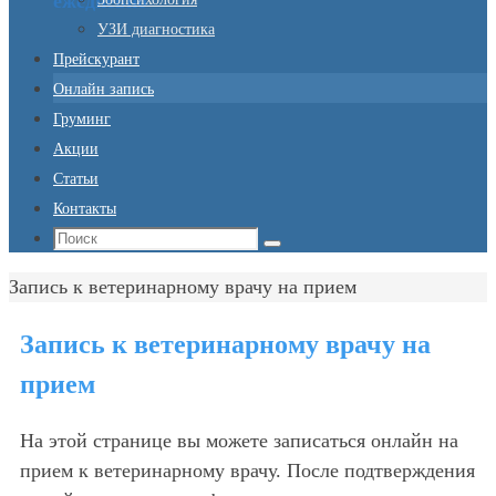
ежедневно
УЗИ диагностика
Прейскурант
Онлайн запись
Груминг
Акции
Статьи
Контакты
Что
Поиск
искать:
Главная
Запись к ветеринарному врачу на прием
Запись к ветеринарному врачу на
прием
На этой странице вы можете записаться онлайн на
прием к ветеринарному врачу. После подтверждения