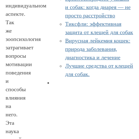
индивидуальном
и собак: когда диарея — не
аспекте.
просто расстройство
Так
Тиксфли: эффективная
же
защита от клещей для собак
зоопсихология
Вирусная лейкемия кошек:
затрагивает
природа заболевания,
вопросы
диагностика и лечение
мотивации
Лучшие средства от клещей
поведения
для собак.
и
способы
влияния
на
него.
Эта
наука