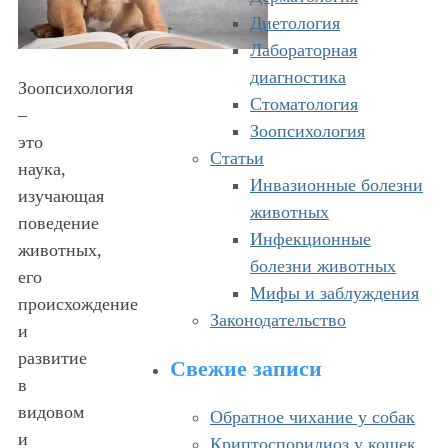
Диетология
Лабораторная
диагностика
Зоопсихология
Стоматология
–
Зоопсихология
это
Статьи
наука,
Инвазионные болезни
изучающая
животных
поведение
Инфекционные
животных,
болезни животных
его
Мифы и заблуждения
происхождение
Законодательство
и
развитие
Свежие записи
в
видовом
Обратное чихание у собак
и
Криптоспоридиоз у кошек