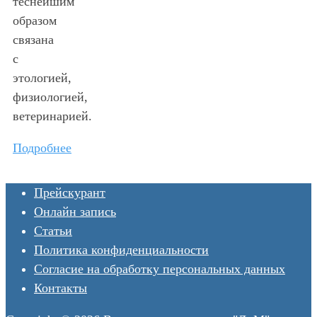
теснейшим
образом
связана
с
этологией,
физиологией,
ветеринарией.
Подробнее
Прейскурант
Онлайн запись
Статьи
Политика конфиденциальности
Согласие на обработку персональных данных
Контакты