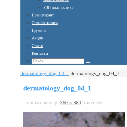
УЗИ диагностика
Прейскурант
Онлайн запись
Груминг
Акции
Статьи
Контакты
Что
Поиск
искать:
Главная
dermatology_dog_04_1
dermatology_dog_04_1
dermatology_dog_04_1
Полный размер:
360 × 360
пикселей