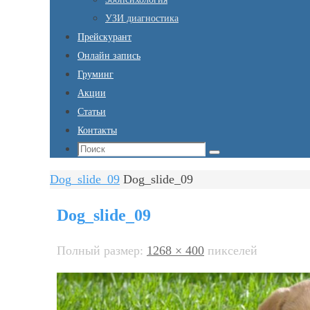
УЗИ диагностика
Прейскурант
Онлайн запись
Груминг
Акции
Статьи
Контакты
Что
Поиск
искать:
Главная
Dog_slide_09
Dog_slide_09
Dog_slide_09
Полный размер:
1268 × 400
пикселей