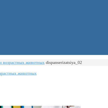
и возрастных животных
dispanserizatsiya_02
озрастных животных