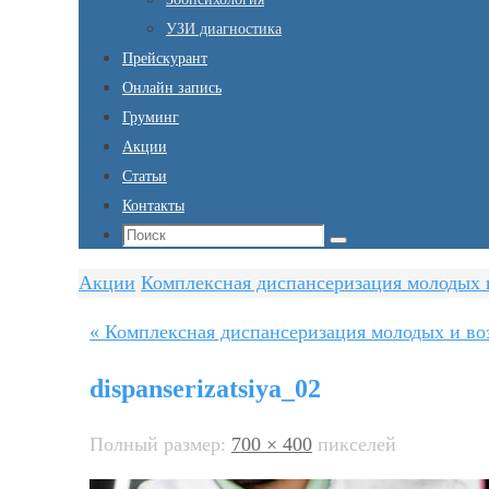
УЗИ диагностика
Прейскурант
Онлайн запись
Груминг
Акции
Статьи
Контакты
Что
Поиск
искать:
Главная
Акции
Комплексная диспансеризация молодых 
« Комплексная диспансеризация молодых и в
dispanserizatsiya_02
Полный размер:
700 × 400
пикселей