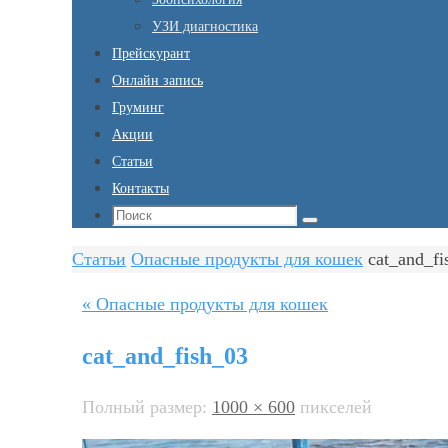
УЗИ диагностика
Прейскурант
Онлайн запись
Груминг
Акции
Статьи
Контакты
Что
Поиск
искать:
Главная
Статьи
Опасные продукты для кошек
cat_and_fi
« Опасные продукты для кошек
cat_and_fish_03
Полный размер:
1000 × 600
пикселей