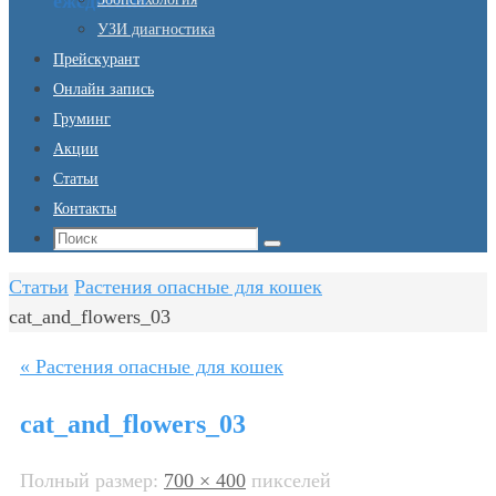
ежедневно
УЗИ диагностика
Прейскурант
Онлайн запись
Груминг
Акции
Статьи
Контакты
Что
Поиск
искать:
Главная
Статьи
Растения опасные для кошек
cat_and_flowers_03
« Растения опасные для кошек
cat_and_flowers_03
Полный размер:
700 × 400
пикселей