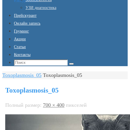
ежедневно
УЗИ диагностика
Прейскурант
Онлайн запись
Груминг
Акции
Статьи
Контакты
Что
Поиск
искать:
Главная
Toxoplasmosis_05
Toxoplasmosis_05
Toxoplasmosis_05
Полный размер:
700 × 400
пикселей