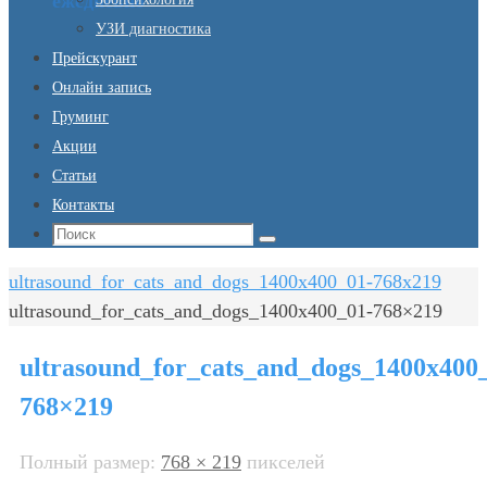
ежедневно
УЗИ диагностика
Прейскурант
Онлайн запись
Груминг
Акции
Статьи
Контакты
Что
Поиск
искать:
Главная
ultrasound_for_cats_and_dogs_1400x400_01-768x219
ultrasound_for_cats_and_dogs_1400x400_01-768×219
ultrasound_for_cats_and_dogs_1400x400
768×219
Полный размер:
768 × 219
пикселей