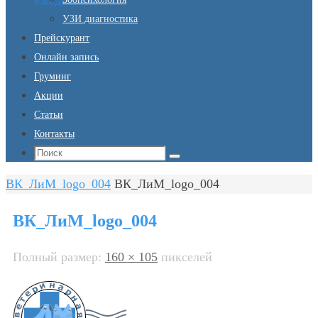
ежедневно
УЗИ диагностика
Прейскурант
Онлайн запись
Груминг
Акции
Статьи
Контакты
Что
Поиск
искать:
Главная
ВК_ЛиМ_logo_004
ВК_ЛиМ_logo_004
ВК_ЛиМ_logo_004
Полный размер:
160 × 105
пикселей