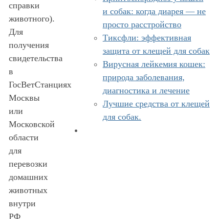
справки
и собак: когда диарея — не
животного).
просто расстройство
Для
Тиксфли: эффективная
получения
защита от клещей для собак
свидетельства
Вирусная лейкемия кошек:
в
природа заболевания,
ГосВетСтанциях
диагностика и лечение
Москвы
Лучшие средства от клещей
или
для собак.
Московской
области
для
перевозки
домашних
животных
внутри
РФ