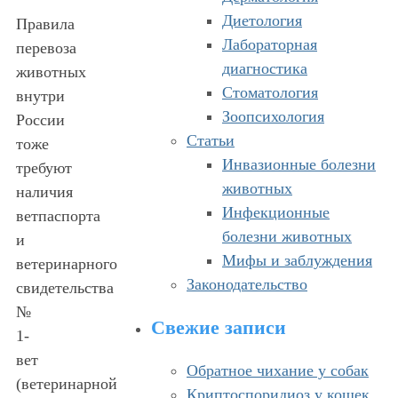
Диетология
Правила
Лабораторная
перевоза
диагностика
животных
Стоматология
внутри
Зоопсихология
России
Статьи
тоже
Инвазионные болезни
требуют
животных
наличия
Инфекционные
ветпаспорта
болезни животных
и
Мифы и заблуждения
ветеринарного
Законодательство
свидетельства
№
Свежие записи
1-
вет
Обратное чихание у собак
(ветеринарной
Криптоспоридиоз у кошек