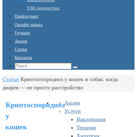
ежедневно
УЗИ диагностика
Прейскурант
Онлайн запись
Груминг
Акции
Статьи
Контакты
Что
Поиск
искать:
Главная
Статьи
Криптоспоридиоз у кошек и собак: когда
диарея — не просто расстройство
Акции
Криптоспоридиоз
Услуги
у
Вакцинация
кошек
Терапия
Хирургия