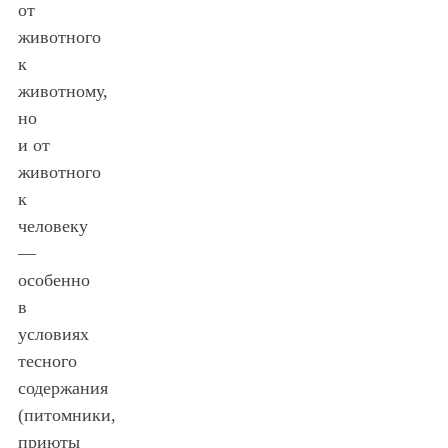
от
животного
к
животному,
но
и от
животного
к
человеку
—
особенно
в
условиях
тесного
содержания
(питомники,
приюты