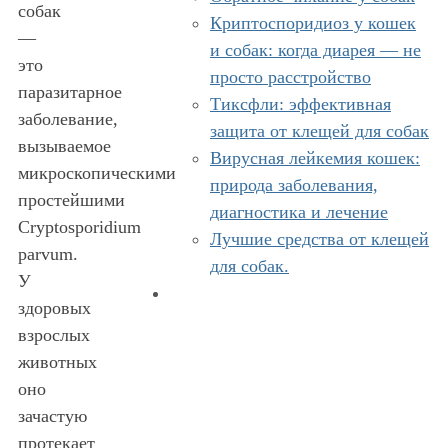
собак
Криптоспоридиоз у кошек
—
и собак: когда диарея — не
это
просто расстройство
паразитарное
Тиксфли: эффективная
заболевание,
защита от клещей для собак
вызываемое
Вирусная лейкемия кошек:
микроскопическими
природа заболевания,
простейшими
диагностика и лечение
Cryptosporidium
Лучшие средства от клещей
parvum.
для собак.
У
здоровых
взрослых
животных
оно
зачастую
протекает