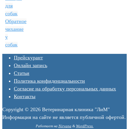
для
собак
Обратное
чихание
у
собак
Прейскурант
Онлайн запись
Статьи
Политика конфиденциальности
Согласие на обработку персональных данных
Контакты
Copyright © 2026 Ветеринарная клиника "ЛиМ"
Информация на сайте не является публичной офертой.
Работает на
Nirvana
&
WordPress.