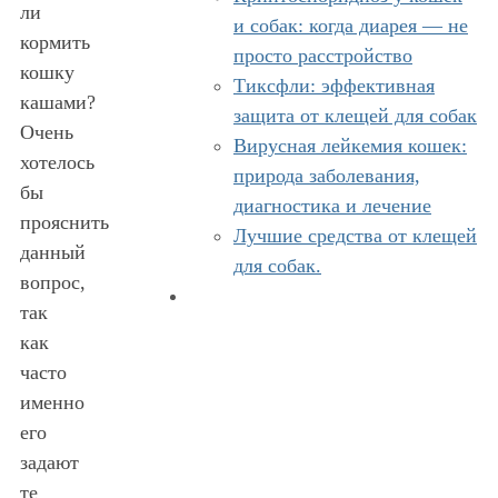
ли
и собак: когда диарея — не
кормить
просто расстройство
кошку
Тиксфли: эффективная
кашами?
защита от клещей для собак
Очень
Вирусная лейкемия кошек:
хотелось
природа заболевания,
бы
диагностика и лечение
прояснить
Лучшие средства от клещей
данный
для собак.
вопрос,
так
как
часто
именно
его
задают
те