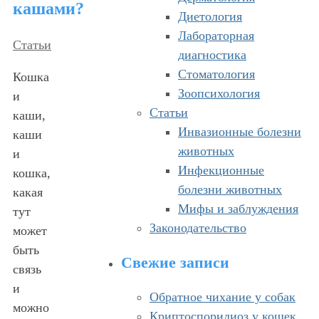
кашами?
Диетология
Лабораторная
Статьи
диагностика
Стоматология
Кошка
Зоопсихология
и
Статьи
каши,
Инвазионные болезни
каши
животных
и
Инфекционные
кошка,
болезни животных
какая
Мифы и заблуждения
тут
Законодательство
может
быть
Свежие записи
связь
и
Обратное чихание у собак
можно
Криптоспоридиоз у кошек