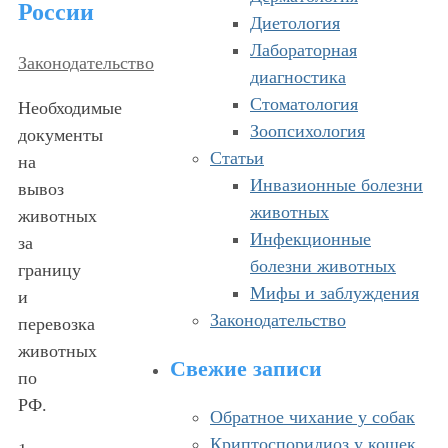
России
Диетология
Лабораторная
Законодательство
диагностика
Стоматология
Необходимые
Зоопсихология
документы
Статьи
на
Инвазионные болезни
вывоз
животных
животных
Инфекционные
за
болезни животных
границу
Мифы и заблуждения
и
Законодательство
перевозка
животных
Свежие записи
по
РФ.
Обратное чихание у собак
Криптоспоридиоз у кошек