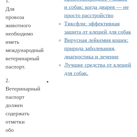
1.
и собак: когда диарея — не
Для
просто расстройство
провоза
Тиксфли: эффективная
животного
защита от клещей для собак
необходимо
Вирусная лейкемия кошек:
иметь
природа заболевания,
международный
диагностика и лечение
ветеринарный
Лучшие средства от клещей
паспорт.
для собак.
2.
Ветеринарный
паспорт
должен
содержать
отметки
обо