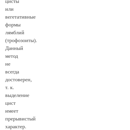
цисты
или
вегетативные
формы
лямблий
(трофозоиты).
Данный
метод
не
всегда
достоверен,
т. к.
выделение
цист
имеет
прерывистый
характер.