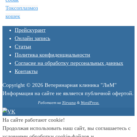
Токсоплазмоз
кошек
Прейскурант
Онлайн запись
Статьи
Политика конфиденциальности
Согласие на обработку персональных данных
Контакты
Copyright © 2026 Ветеринарная клиника "ЛиМ"
Информация на сайте не является публичной офертой.
Работает на
Nirvana
&
WordPress.
На сайте работают cookie!
Продолжая использовать наш сайт, вы соглашаетесь с
условиями обработки cookie-файлов и