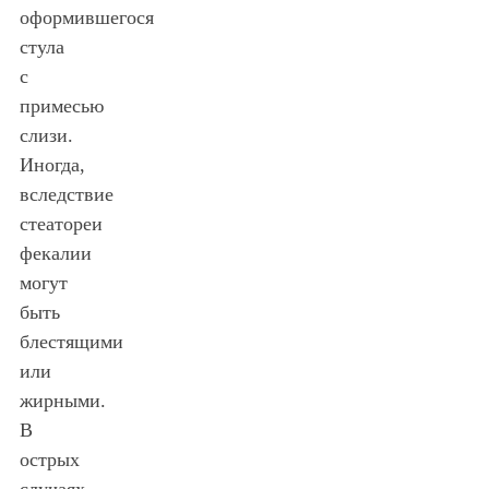
оформившегося
стула
с
примесью
слизи.
Иногда,
вследствие
стеатореи
фекалии
могут
быть
блестящими
или
жирными.
В
острых
случаях,