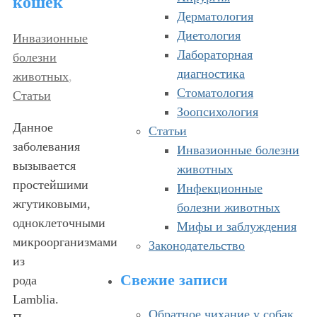
кошек
Дерматология
Диетология
Инвазионные
Лабораторная
болезни
диагностика
животных
,
Стоматология
Статьи
Зоопсихология
Данное
Статьи
заболевания
Инвазионные болезни
вызывается
животных
простейшими
Инфекционные
жгутиковыми,
болезни животных
одноклеточными
Мифы и заблуждения
микроорганизмами
Законодательство
из
Свежие записи
рода
Lamblia.
Обратное чихание у собак