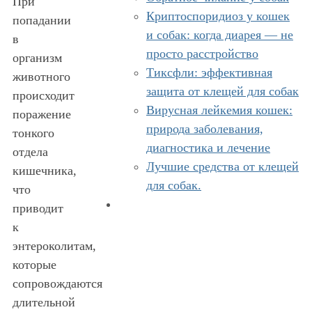
При
Криптоспоридиоз у кошек
попадании
и собак: когда диарея — не
в
просто расстройство
организм
Тиксфли: эффективная
животного
защита от клещей для собак
происходит
Вирусная лейкемия кошек:
поражение
природа заболевания,
тонкого
диагностика и лечение
отдела
Лучшие средства от клещей
кишечника,
для собак.
что
приводит
к
энтероколитам,
которые
сопровождаются
длительной