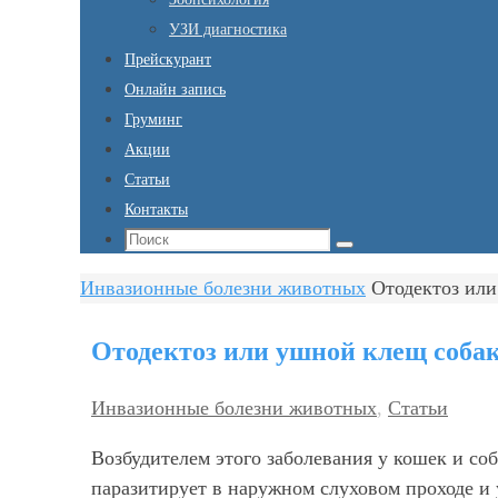
УЗИ диагностика
Прейскурант
Онлайн запись
Груминг
Акции
Статьи
Контакты
Что
Поиск
искать:
Главная
Инвазионные болезни животных
Отодектоз или
Отодектоз или ушной клещ соба
Инвазионные болезни животных
,
Статьи
Возбудителем этого заболевания у кошек и соб
паразитирует в наружном слуховом проходе и