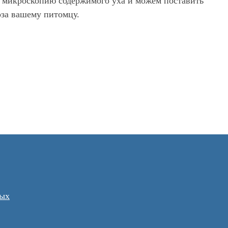
 микроскопию содержимого уха и можем поставить
оза вашему питомцу.
ных