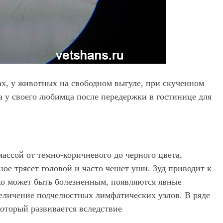
ах, у животных на свободном выгуле, при скученном
 у своего любимца после передержки в гостинице для
ассой от темно-коричневого до черного цвета,
е трясет головой и часто чешет уши. Зуд приводит к
хо может быть болезненным, появляются явные
величение подчелюстных лимфатических узлов. В ряде
оторый развивается вследствие