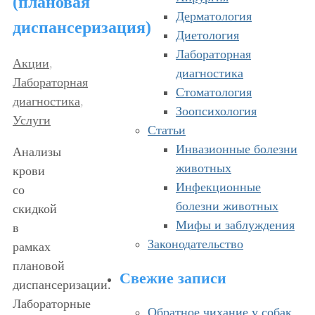
(плановая
Дерматология
диспансеризация)
Диетология
Лабораторная
Акции
,
диагностика
Лабораторная
Стоматология
диагностика
,
Зоопсихология
Услуги
Статьи
Инвазионные болезни
Анализы
животных
крови
Инфекционные
со
болезни животных
скидкой
Мифы и заблуждения
в
Законодательство
рамках
плановой
Свежие записи
диспансеризации.
Лабораторные
Обратное чихание у собак