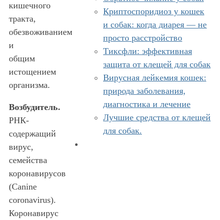
кишечного
Криптоспоридиоз у кошек
тракта,
и собак: когда диарея — не
обезвоживанием
просто расстройство
и
Тиксфли: эффективная
общим
защита от клещей для собак
истощением
Вирусная лейкемия кошек:
организма.
природа заболевания,
диагностика и лечение
Возбудитель.
Лучшие средства от клещей
РНК-
для собак.
содержащий
вирус,
семейства
коронавирусов
(Canine
coronavirus).
Коронавирус