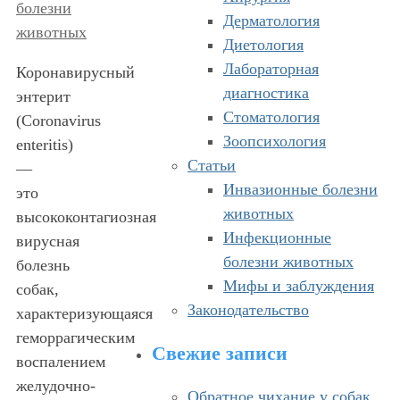
болезни
Дерматология
животных
Диетология
Лабораторная
Коронавирусный
диагностика
энтерит
Стоматология
(Coronavirus
Зоопсихология
enteritis)
Статьи
—
Инвазионные болезни
это
животных
высококонтагиозная
Инфекционные
вирусная
болезни животных
болезнь
Мифы и заблуждения
собак,
Законодательство
характеризующаяся
геморрагическим
Свежие записи
воспалением
желудочно-
Обратное чихание у собак