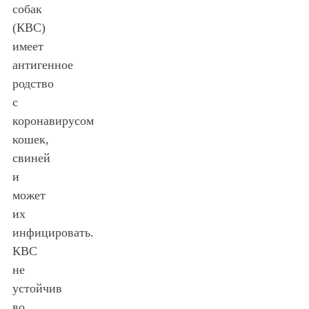
собак
(КВС)
имеет
антигенное
родство
с
коронавирусом
кошек,
свиней
и
может
их
инфицировать.
КВС
не
устойчив
во