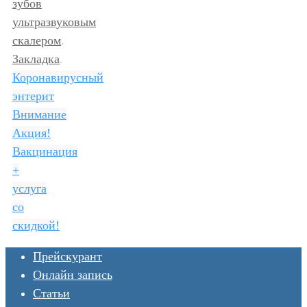
зубов
ультразвуковым
скалером
.
Закладка
.
Коронавирусный
энтерит
Внимание
Акция!
Вакцинация
+
услуга
со
скидкой!
Прейскурант
Онлайн запись
Статьи