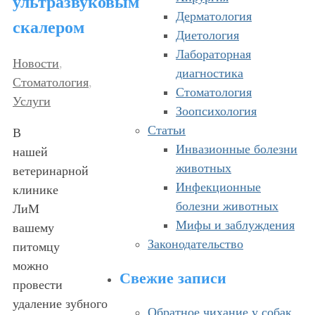
ультразвуковым
Дерматология
скалером
Диетология
Лабораторная
Новости
,
диагностика
Стоматология
,
Стоматология
Услуги
Зоопсихология
Статьи
В
Инвазионные болезни
нашей
животных
ветеринарной
Инфекционные
клинике
болезни животных
ЛиМ
Мифы и заблуждения
вашему
Законодательство
питомцу
можно
Свежие записи
провести
удаление зубного
Обратное чихание у собак