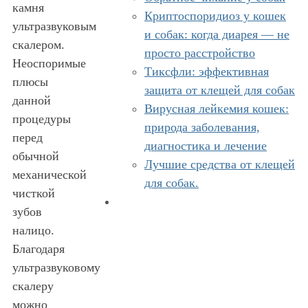
камня
Криптоспоридиоз у кошек
ультразвуковым
и собак: когда диарея — не
скалером.
просто расстройство
Неоспоримые
Тиксфли: эффективная
плюсы
защита от клещей для собак
данной
Вирусная лейкемия кошек:
процедуры
природа заболевания,
перед
диагностика и лечение
обычной
Лучшие средства от клещей
механической
для собак.
чисткой
зубов
налицо.
Благодаря
ультразвуковому
скалеру
можно